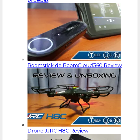
pruebas
Boomstick de BoomCloud360 Review
Drone JJRC H8C Review