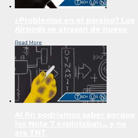
¿Problemas en el paraíso? Los
Airpods se atrasan de nuevo
Read More
Al fin podríamos saber porque
los Note 7 explotaban… y no
era TNT