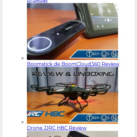
pruebas
Boomstick de BoomCloud360 Review
Drone JJRC H8C Review