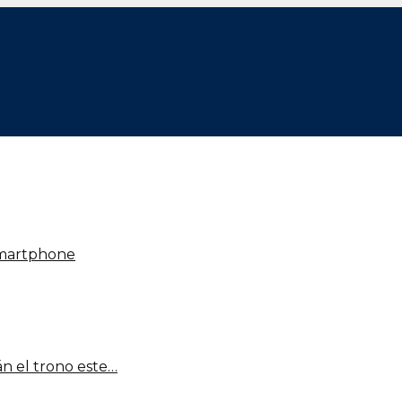
smartphone
n el trono este…