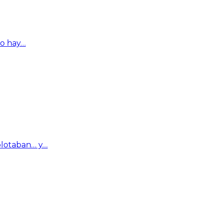
ro hay…
plotaban… y…