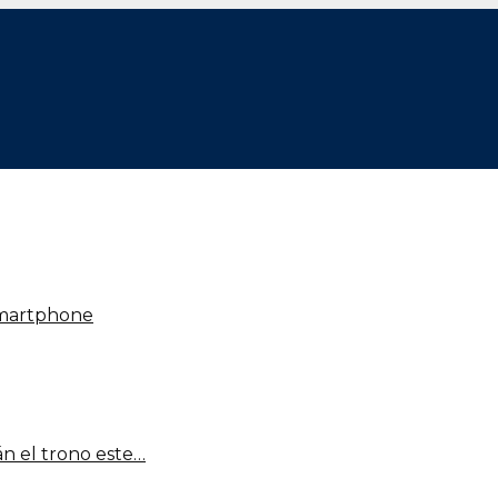
smartphone
n el trono este…