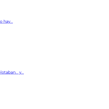
ro hay…
plotaban… y…