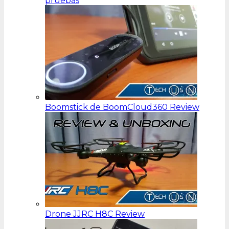
pruebas
Boomstick de BoomCloud360 Review
Drone JJRC H8C Review