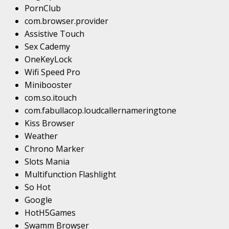
PornClub
com.browser.provider
Assistive Touch
Sex Cademy
OneKeyLock
Wifi Speed Pro
Minibooster
com.so.itouch
com.fabullacop.loudcallernameringtone
Kiss Browser
Weather
Chrono Marker
Slots Mania
Multifunction Flashlight
So Hot
Google
HotH5Games
Swamm Browser