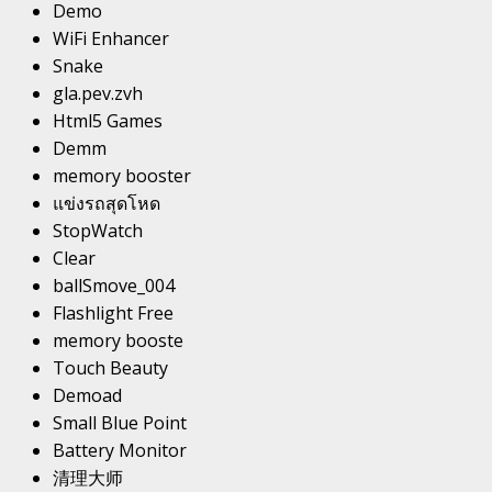
Demo
WiFi Enhancer
Snake
gla.pev.zvh
Html5 Games
Demm
memory booster
แข่งรถสุดโหด
StopWatch
Clear
ballSmove_004
Flashlight Free
memory booste
Touch Beauty
Demoad
Small Blue Point
Battery Monitor
清理大师