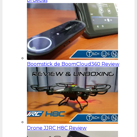
pruebas
Boomstick de BoomCloud360 Review
Drone JJRC H8C Review