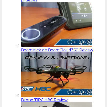
pruebas
Boomstick de BoomCloud360 Review
Drone JJRC H8C Review