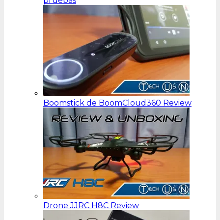
pruebas
Boomstick de BoomCloud360 Review
Drone JJRC H8C Review