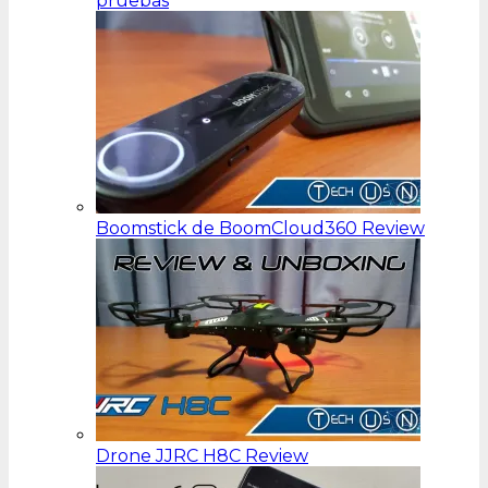
pruebas
Boomstick de BoomCloud360 Review
Drone JJRC H8C Review