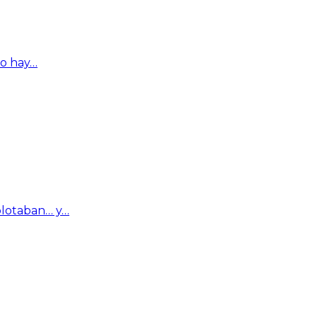
ro hay…
plotaban… y…