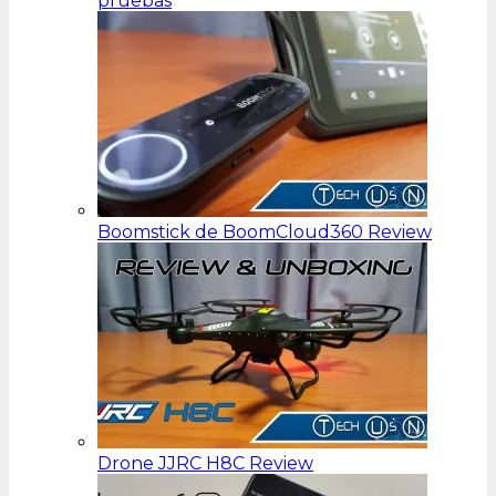
pruebas
Boomstick de BoomCloud360 Review
Drone JJRC H8C Review