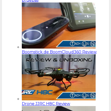
pruebas
Boomstick de BoomCloud360 Review
Drone JJRC H8C Review