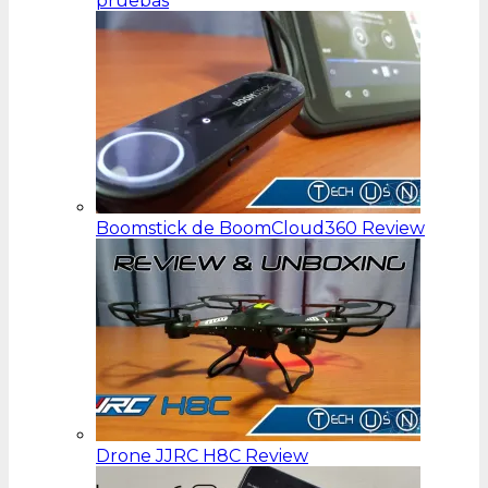
pruebas
Boomstick de BoomCloud360 Review
Drone JJRC H8C Review