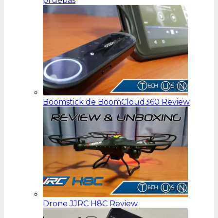
pruebas
Boomstick de BoomCloud360 Review
Drone JJRC H8C Review