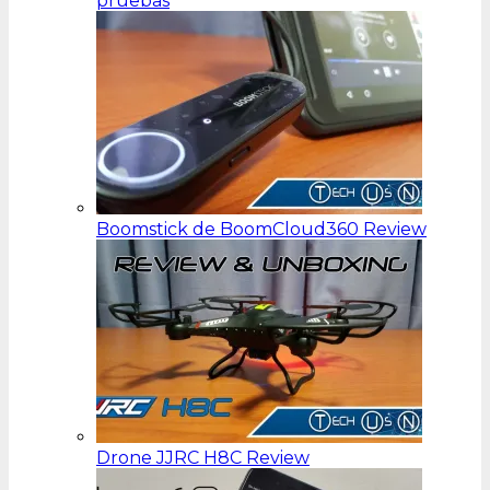
pruebas
Boomstick de BoomCloud360 Review
Drone JJRC H8C Review