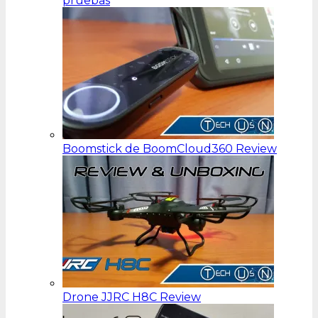
pruebas
Boomstick de BoomCloud360 Review
Drone JJRC H8C Review